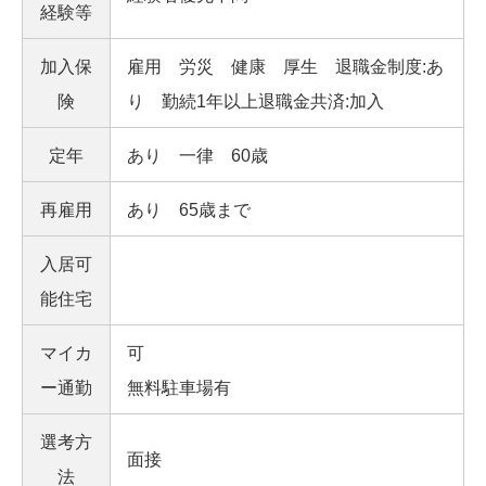
経験等
加入保
雇用 労災 健康 厚生 退職金制度:あ
険
り 勤続1年以上退職金共済:加入
定年
あり 一律 60歳
再雇用
あり 65歳まで
入居可
能住宅
マイカ
可
ー通勤
無料駐車場有
選考方
面接
法